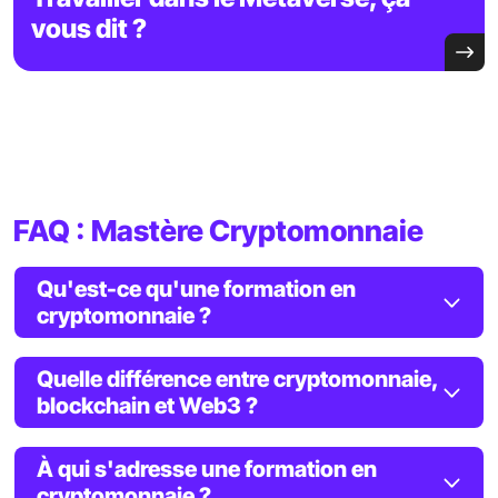
vous dit ?
FAQ : Mastère Cryptomonnaie
Qu'est-ce qu'une formation en
cryptomonnaie ?
Quelle différence entre cryptomonnaie,
blockchain et Web3 ?
À qui s'adresse une formation en
cryptomonnaie ?