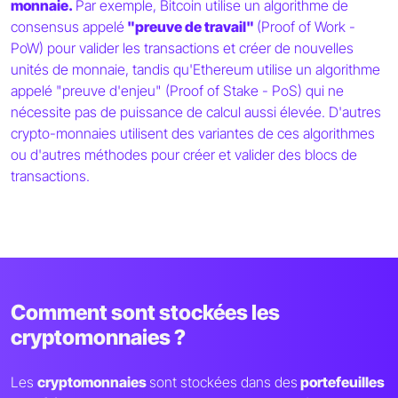
monnaie.
Par exemple, Bitcoin utilise un algorithme de
consensus appelé
"preuve de travail"
(Proof of Work -
PoW) pour valider les transactions et créer de nouvelles
unités de monnaie, tandis qu'Ethereum utilise un algorithme
appelé "preuve d'enjeu" (Proof of Stake - PoS) qui ne
nécessite pas de puissance de calcul aussi élevée. D'autres
crypto-monnaies utilisent des variantes de ces algorithmes
ou d'autres méthodes pour créer et valider des blocs de
transactions.
Comment sont stockées les
cryptomonnaies ?
Les
cryptomonnaies
sont stockées dans des
portefeuilles