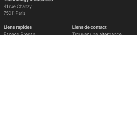
41 rue Chanzy
75011 Paris
Liens rapides
Liens de contact
Espace Presse
Trouver une alternance
L'école
Inscription Portes Ouvertes
Campus
Nous contacter
Accès campus Paris
Télécharger la brochure
Partenaires
Télécharger le dossier de
candidature
Ressources numériques
Demande de rendez-vous
Notre certification