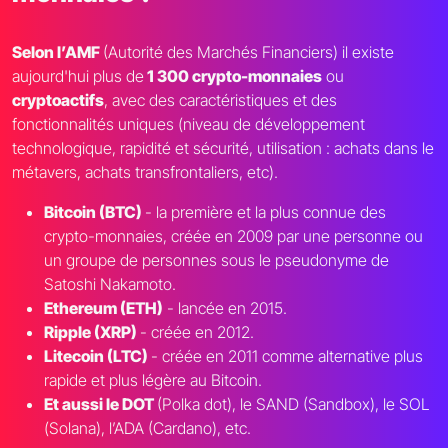
Selon l’AMF
(Autorité des Marchés Financiers) il existe
aujourd'hui plus de
1 300 crypto-monnaies
ou
cryptoactifs
, avec des caractéristiques et des
fonctionnalités uniques (niveau de développement
technologique, rapidité et sécurité, utilisation : achats dans le
métavers, achats transfrontaliers, etc).
Bitcoin (BTC)
- la première et la plus connue des
crypto-monnaies, créée en 2009 par une personne ou
un groupe de personnes sous le pseudonyme de
Satoshi Nakamoto.
Ethereum (ETH)
- lancée en 2015.
Ripple (XRP)
- créée en 2012.
Litecoin (LTC)
- créée en 2011 comme alternative plus
rapide et plus légère au Bitcoin.
Et aussi le DOT
(Polka dot), le SAND (Sandbox), le SOL
(Solana), l’ADA (Cardano), etc.