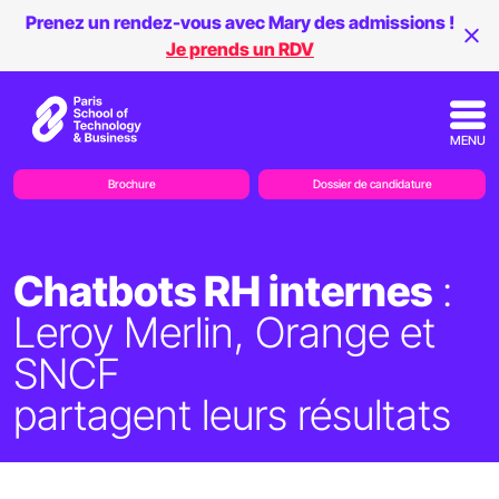
Prenez un rendez-vous avec Mary des admissions !
Je prends un RDV
MENU
Brochure
Dossier de candidature
Chatbots RH internes
:
Leroy Merlin, Orange et
SNCF
partagent leurs résultats