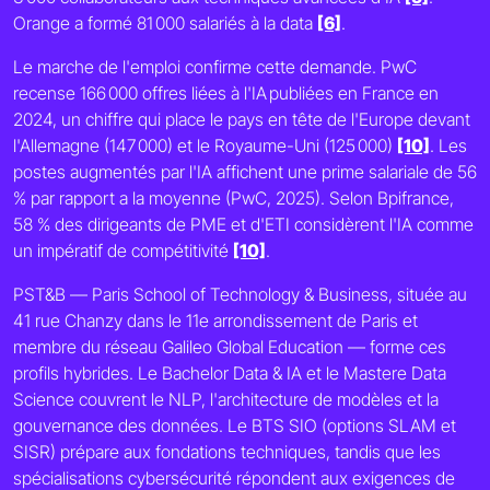
Orange a formé 81 000 salariés à la data
[6]
.
Le marche de l'emploi confirme cette demande. PwC
recense 166 000 offres liées à l'IA publiées en France en
2024, un chiffre qui place le pays en tête de l'Europe devant
l'Allemagne (147 000) et le Royaume-Uni (125 000)
[10]
. Les
postes augmentés par l'IA affichent une prime salariale de 56
% par rapport a la moyenne (PwC, 2025). Selon Bpifrance,
58 % des dirigeants de PME et d'ETI considèrent l'IA comme
un impératif de compétitivité
[10]
.
PST&B — Paris School of Technology & Business, située au
41 rue Chanzy dans le 11e arrondissement de Paris et
membre du réseau Galileo Global Education — forme ces
profils hybrides. Le Bachelor Data & IA et le Mastere Data
Science couvrent le NLP, l'architecture de modèles et la
gouvernance des données. Le BTS SIO (options SLAM et
SISR) prépare aux fondations techniques, tandis que les
spécialisations cybersécurité répondent aux exigences de