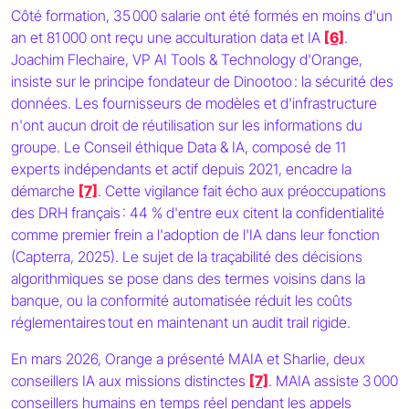
Côté formation, 35 000 salarie ont été formés en moins d'un
an et 81 000 ont reçu une acculturation data et IA
[6]
.
Joachim Flechaire, VP AI Tools & Technology d'Orange,
insiste sur le principe fondateur de Dinootoo : la sécurité des
données. Les fournisseurs de modèles et d'infrastructure
n'ont aucun droit de réutilisation sur les informations du
groupe. Le Conseil éthique Data & IA, composé de 11
experts indépendants et actif depuis 2021, encadre la
démarche
[7]
. Cette vigilance fait écho aux préoccupations
des DRH français : 44 % d'entre eux citent la confidentialité
comme premier frein a l'adoption de l'IA dans leur fonction
(Capterra, 2025). Le sujet de la traçabilité des décisions
algorithmiques se pose dans des termes voisins dans la
banque, ou la conformité automatisée réduit les coûts
réglementaires tout en maintenant un audit trail rigide.
En mars 2026, Orange a présenté MAIA et Sharlie, deux
conseillers IA aux missions distinctes
[7]
. MAIA assiste 3 000
conseillers humains en temps réel pendant les appels