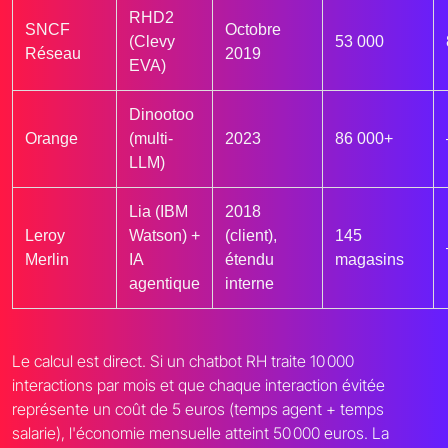
RHD2
SNCF
Octobre
(Clevy
53 000
Réseau
2019
EVA)
Dinootoo
Orange
(multi-
2023
86 000+
LLM)
Lia (IBM
2018
Leroy
Watson) +
(client),
145
Merlin
IA
étendu
magasins
agentique
interne
Le calcul est direct. Si un chatbot RH traite 10 000
interactions par mois et que chaque interaction évitée
représente un coût de 5 euros (temps agent + temps
salarie), l'économie mensuelle atteint 50 000 euros. La