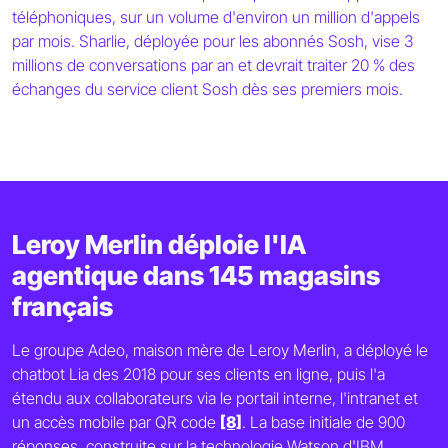
téléphoniques, sur un volume d'environ un million d'appels
par mois. Sharlie, déployée pour les abonnés Sosh, vise 3
millions de conversations par an et devrait traiter 20 % des
échanges du service client Sosh dès ses premiers mois.
Leroy Merlin déploie l'IA
agentique dans 145 magasins
français
Le groupe Adeo, maison mère de Leroy Merlin, a déployé le
chatbot Lia des 2018 pour ses clients en ligne, puis l'a
étendu aux collaborateurs via le portail interne, l'intranet et
un accès mobile par QR code
[8]
. La base initiale de 900
réponses, construite sur la technologie Watson d'IBM,