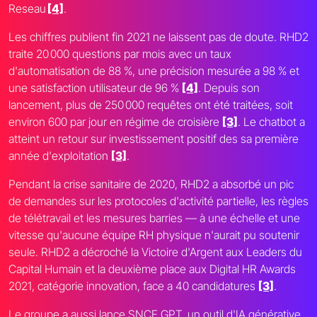
Reseau
[4]
.
Les chiffres publient fin 2021 ne laissent pas de doute. RHD2
traite 20 000 questions par mois avec un taux
d'automatisation de 88 %, une précision mesurée a 98 % et
une satisfaction utilisateur de 96 %
[4]
. Depuis son
lancement, plus de 250 000 requêtes ont été traitées, soit
environ 600 par jour en régime de croisière
[3]
. Le chatbot a
atteint un retour sur investissement positif des sa première
année d'exploitation
[3]
.
Pendant la crise sanitaire de 2020, RHD2 a absorbé un pic
de demandes sur les protocoles d'activité partielle, les règles
de télétravail et les mesures barries — à une échelle et une
vitesse qu'aucune équipe RH physique n'aurait pu soutenir
seule. RHD2 a décroché la Victoire d'Argent aux Leaders du
Capital Humain et la deuxième place aux Digital HR Awards
2021, catégorie innovation, face a 40 candidatures
[3]
.
Le groupe a aussi lance SNCF GPT, un outil d'IA générative