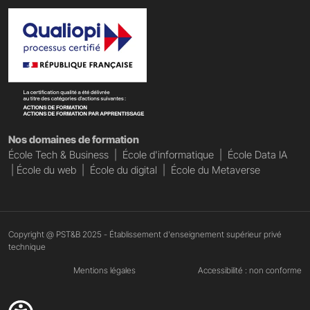
Nos domaines de formation
École Tech & Business
|
École d'informatique
|
École Data IA
|
École du web
|
École du digital
|
École du Metaverse
Copyright @ PST&B 2025 - Établissement d'enseignement supérieur privé
technique
Mentions légales
Accessibilité : non conforme