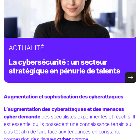
ACTUALITÉ
La cybersécurité : un secteur
stratégique en pénurie de talents
Augmentation et sophistication des cyberattaques
L’augmentation des cyberattaques et des menaces
cyber demande
des spécialistes expérimentés et réactifs. Il
est essentiel qu’ils possèdent une connaissance terrain au
plus tôt afin de faire face aux tendances en constante
progression des risques
cyber
comme :