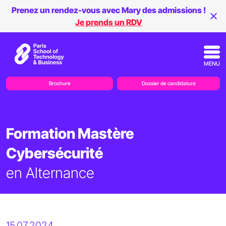
Prenez un rendez-vous avec Mary des admissions !
Je prends un RDV
MENU
Brochure
Dossier de candidature
Formation Mastère
Cybersécurité
en Alternance
15.07.2024