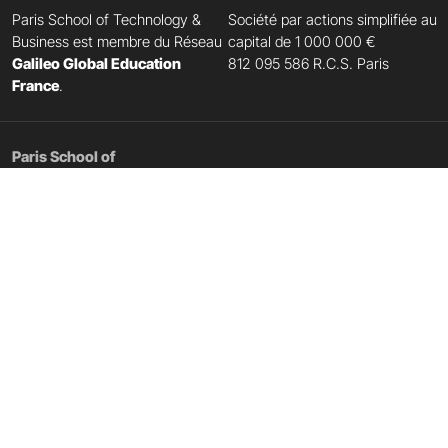
Paris School of Technology &
Société par actions simplifiée au
Business est membre du Réseau
capital de 1 000 000 €
Galileo Global Education
812 095 586 R.C.S. Paris
France
.
Paris School of
Technology & Business
41 rue Chanzy
75011 Paris
Liens rapides
Liens de contact
Espace Presse
Trouver une alternance
L'école
Inscription Portes Ouvertes
Campus
Nous contacter
Accès campus Paris
Télécharger la brochure
Partenaires
Télécharger le dossier de
candidature
Ressources numériques