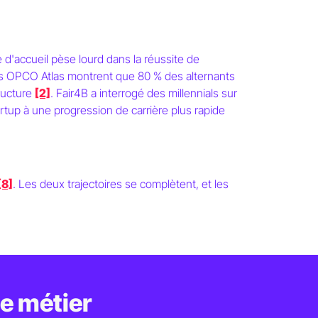
se d'accueil pèse lourd dans la réussite de
fres OPCO Atlas montrent que 80 % des alternants
tructure
[2]
. Fair4B a interrogé des millennials sur
artup à une progression de carrière plus rapide
rand groupe
[8]
. Les deux trajectoires se complètent, et les
e métier