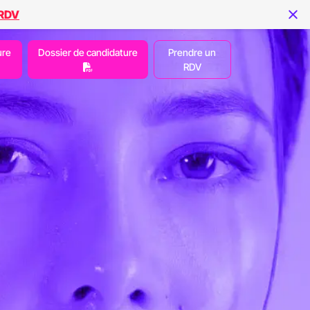
 RDV
ure
Dossier de candidature
Prendre un
RDV