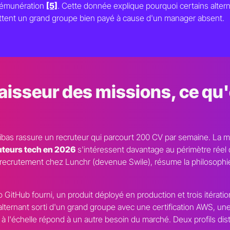
a rémunération
[5]
. Cette donnée explique pourquoi certains alter
quittent un grand groupe bien payé à cause d'un manager absent.
aisseur des missions, ce qu
as rassure un recruteur qui parcourt 200 CV par semaine. La m
uteurs tech en 2026
s'intéressent davantage au périmètre réel 
recrutement chez Lunchr (devenue Swile), résume la philosophie st
o GitHub fourni, un produit déployé en production et trois itérati
rnant sorti d'un grand groupe avec une certification AWS, une 
 l'échelle répond à un autre besoin du marché. Deux profils dis