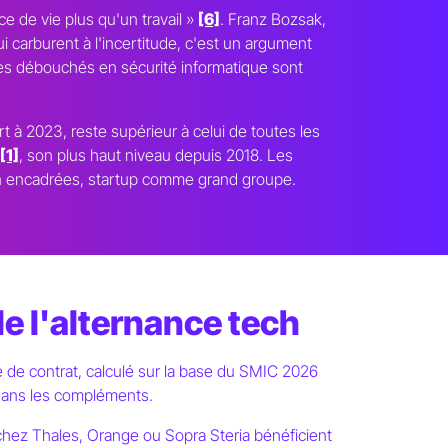
e de vie plus qu'un travail »
[6]
. Franz Bozsak,
qui carburent à l'incertitude, c'est un argument
 Les débouchés en sécurité informatique sont
t à 2023, reste supérieur à celui de toutes les
[1]
, son plus haut niveau depuis 2018. Les
bien encadrées, startup comme grand groupe.
e l'alternance tech
née de contrat, calculé sur la base du SMIC 2026
 dans les compléments.
 chez Thales, Orange ou Sopra Steria bénéficient