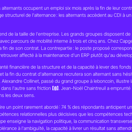
lternants occupent un emploi six mois après la fin de leur cont
 structurel de l'alternance : les alternants accèdent au CDI à un
d de la taille de l'entreprise. Les grands groupes disposent d
 avec parcours de mobilité interne à trois et cinq ans. Chez Capg
 fin de son contrat. La contrepartie : le poste proposé correspon
e retrouver affecté à la maintenance d'un ERP plutôt qu'au dével
té financière de la structure et de la capacité à lever des fonds 
et la fin du contrat d'alternance recrutera son alternant sans hési
lexandre Collinet, passé du grand groupe à leboncoin, illustre l
ans l'autre sans friction
[8]
. Jean-Noël Chaintreuil a emprunté 
ns les deux sens.
ire un point rarement abordé : 74 % des répondants anticipent un 
mpétences relationnelles plus décisives que les compétences te
pe enseigne la navigation politique, la communication transverse,
olérance à l'ambiguïté, la capacité à livrer un résultat sans attend