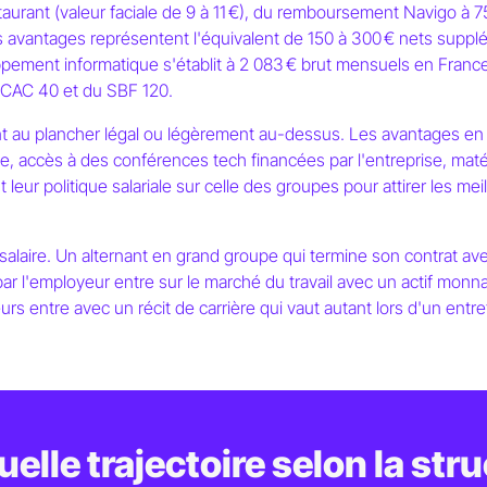
aurant (valeur faciale de 9 à 11 €), du remboursement Navigo à 75 
s avantages représentent l'équivalent de 150 à 300 € nets supplé
pement informatique s'établit à 2 083 € brut mensuels en Franc
u CAC 40 et du SBF 120.
nt au plancher légal ou légèrement au-dessus. Les avantages en 
aine, accès à des conférences tech financées par l'entreprise, mat
leur politique salariale sur celle des groupes pour attirer les meil
e salaire. Un alternant en grand groupe qui termine son contrat a
ar l'employeur entre sur le marché du travail avec un actif monna
eurs entre avec un récit de carrière qui vaut autant lors d'un ent
elle trajectoire selon la stru