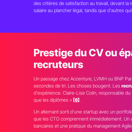
des critères de satisfaction au travail, devant l
salaire au plancher légal, tandis que d'autres 
Prestige du CV ou ép
recruteurs
Un passage chez Accenture, LVMH ou BNP Parib
secondes de tri. Les choses bougent. Les
recr
d'expérience. Claire-Lise Colin, responsable du 
que les diplômes »
[6]
.
Un alternant sorti d'une startup avec un portfoli
que les CTO comprennent immédiatement. Un alte
bancaires et une pratique du management Agile à