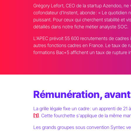
Grégory Lefort, CEO de la startup Azendoo, ne v
cofondateur d'Instent, abonde : « Le quotidien n'
puissant. Pour ceux qui cherchent stabilité et v
détaillés dans notre fiche métier analyste SOC.
L'APEC prévoit 55 600 recrutements de cadres 
autres fonctions cadres en France. Le taux de 
formations Bac+5 affichent un taux de rupture i
Rémunération, avanta
La grille légale fixe un cadre : un apprenti de 2
[1]
. Cette fourchette s'applique de la même man
Les grands groupes sous convention Syntec vers