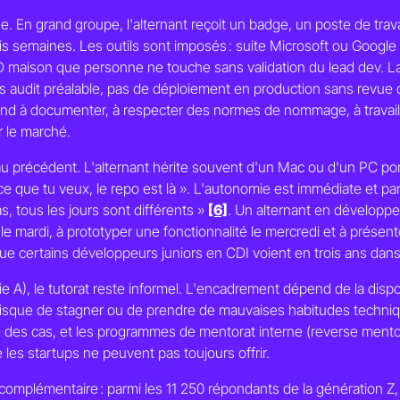
. En grand groupe, l'alternant reçoit un badge, un poste de trav
is semaines. Les outils sont imposés : suite Microsoft ou Google 
CD maison que personne ne touche sans validation du lead dev. L
s audit préalable, pas de déploiement en production sans revue 
rend à documenter, à respecter des normes de nommage, à travai
r le marché.
 au précédent. L'alternant hérite souvent d'un Mac ou d'un PC p
ce que tu veux, le repo est là ». L'autonomie est immédiate et p
as, tous les jours sont différents »
[6]
. Un alternant en développe
 le mardi, à prototyper une fonctionnalité le mercredi et à présent
 certains développeurs juniors en CDI voient en trois ans dan
rie A), le tutorat reste informel. L'encadrement dépend de la disp
 risque de stagner ou de prendre de mauvaises habitudes techniq
lité des cas, et les programmes de mentorat interne (reverse me
es startups ne peuvent pas toujours offrir.
mplémentaire : parmi les 11 250 répondants de la génération Z, 