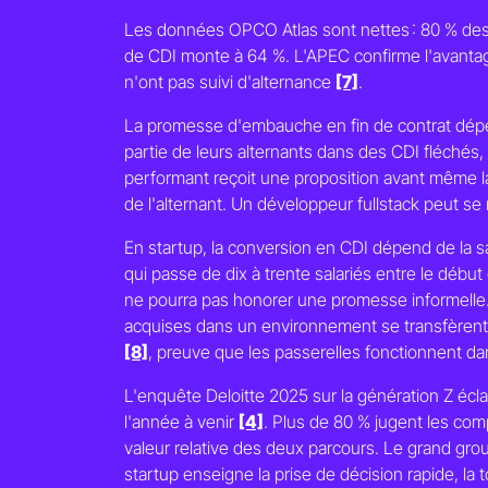
Les données OPCO Atlas sont nettes : 80 % des a
de CDI monte à 64 %. L'APEC confirme l'avantage
n'ont pas suivi d'alternance
[7]
.
La promesse d'embauche en fin de contrat dépen
partie de leurs alternants dans des CDI fléchés,
performant reçoit une proposition avant même la
de l'alternant. Un développeur fullstack peut s
En startup, la conversion en CDI dépend de la san
qui passe de dix à trente salariés entre le début 
ne pourra pas honorer une promesse informelle. A
acquises dans un environnement se transfèrent d
[8]
, preuve que les passerelles fonctionnent da
L'enquête Deloitte 2025 sur la génération Z écla
l'année à venir
[4]
. Plus de 80 % jugent les co
valeur relative des deux parcours. Le grand grou
startup enseigne la prise de décision rapide, la t