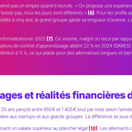
end pas un emploi quand il recrute : « On propose une expérienc
existe pas, tous les jours sont différents »
[6]
. Pour les profils 
isibilité à cinq ans, le grand groupe garde sa longueur d'avance.
informaticiens en 2025
[7]
. Ce volume, malgré un recul par rappor
rupture de contrat d'apprentissage atteint 22 % en 2024 (DARES)
nférieur à 11 %, ce qui plaide pour des alternances longues et 
ges et réalités financières d
1 à 25 ans perçoit entre 955 € et 1 405 € brut par mois selon l'an
ière aux startups et aux grands groupes. La différence se joue
ent un salaire supérieur au plancher légal
[10]
. Les alternants