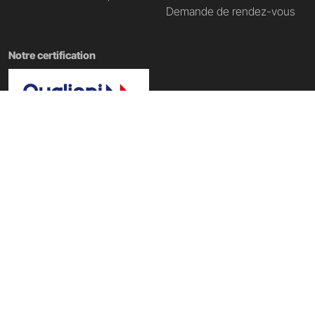
Demande de rendez-vous
Notre certification
Nos domaines de formation
École Tech & Business
|
École d'informatique
|
École Data IA
|
École du web
|
École du digital
|
École du Metaverse
Copyright @ PST&B 2025 - Établissement d'enseignement supérieur privé
technique