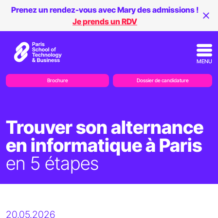
Prenez un rendez-vous avec Mary des admissions !
Je prends un RDV
MENU
Brochure
Dossier de candidature
Trouver son alternance
en informatique à Paris
en 5 étapes
20.05.2026