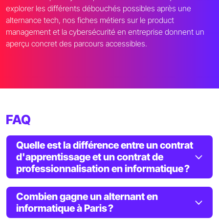
explorer les différents débouchés possibles après une
alternance tech, nos fiches métiers sur le product
management et la cybersécurité en entreprise donnent un
aperçu concret des parcours accessibles.
FAQ
Quelle est la différence entre un contrat
d'apprentissage et un contrat de
professionnalisation en informatique ?
Combien gagne un alternant en
informatique à Paris ?