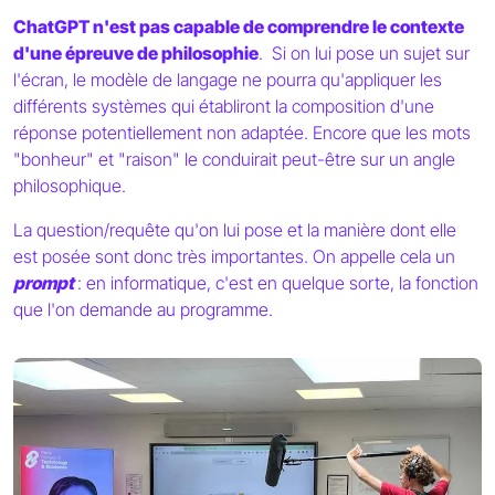
ChatGPT n'est pas capable de comprendre le contexte
d'une épreuve de philosophie
. Si on lui pose un sujet sur
l'écran, le modèle de langage ne pourra qu'appliquer les
différents systèmes qui établiront la composition d'une
réponse potentiellement non adaptée. Encore que les mots
"bonheur" et "raison" le conduirait peut-être sur un angle
philosophique.
La question/requête qu'on lui pose et la manière dont elle
est posée sont donc très importantes. On appelle cela un
prompt
: en informatique, c'est en quelque sorte, la fonction
que l'on demande au programme.