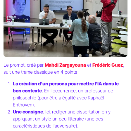
Le prompt, créé par
Mahdi Zargayouna
et
Frédéric Guez
,
suit une trame classique en 4 points :
La création d'un persona pour mettre l'IA dans le
bon contexte
. En l'occurrence, un professeur de
philosophie (pour être à égalité avec Raphaël
Enthoven).
Une consigne
. Ici, rédiger une dissertation en y
appliquant un style un peu littéraire (une des
caractéristiques de l'adversaire).