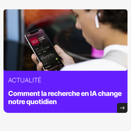
ACTUALITÉ
Comment la
recherche en IA
change
notre
quotidien