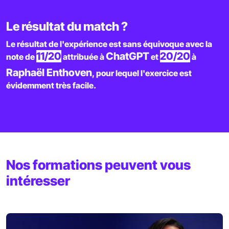
Le résultat du match ?
Le résultat de l'expérience est sans équivoque avec la
11/20
ChatGPT
20/20
note de
attribuée à
et
à
Raphaël Enthoven
, pour lequel l'exercice est
évidemment très facile.
Nos formations peuvent vous
intéresser