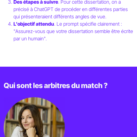
Des étapes à suivre
. Pour cette dissertation, on a
précisé à ChatGPT de procéder en différentes parties
qui présenteraient différents angles de vue.
L'objectif attendu
. Le prompt spécifie clairement :
"Assurez-vous que votre dissertation semble être écrite
par un humain".
Qui sont les arbitres du match ?