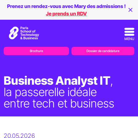
Prenez un rendez-vous avec Mary des admissions !
Je prends un RDV
MENU
Brochure
Dossier de candidature
Business Analyst IT
,
la passerelle idéale
entre tech et business
20.05.2026