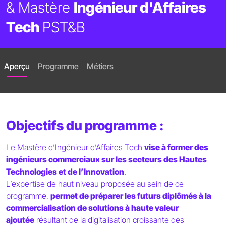
& Mastère
Ingénieur d'Affaires
Tech
PST&B
Aperçu
Programme
Métiers
Objectifs du programme :
Le Mastère d’Ingénieur d’Affaires Tech
vise à former des
ingénieurs commerciaux sur les secteurs des Hautes
Technologies et de l’Innovation
.
L’expertise de haut niveau proposée au sein de ce
programme,
permet de préparer les futurs diplômés à la
commercialisation de solutions à haute valeur
ajoutée
résultant de la digitalisation croissante des