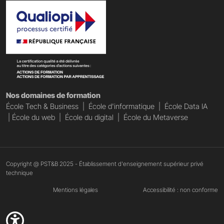
Nos domaines de formation
École Tech & Business
|
École d'informatique
|
École Data IA
|
École du web
|
École du digital
|
École du Metaverse
Copyright @ PST&B 2025 - Établissement d'enseignement supérieur privé
technique
Mentions légales
Accessibilité : non conforme