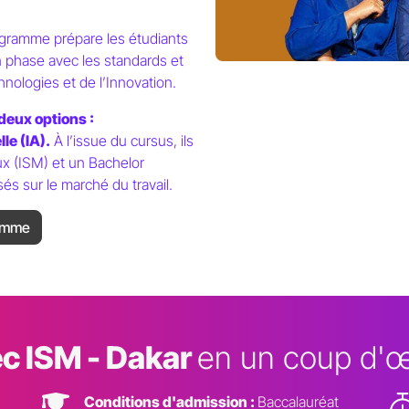
ogramme prépare les étudiants
en phase avec les standards et
ologies et de l’Innovation.
deux options :
le (IA).
À l’issue du cursus, ils
x (ISM) et un Bachelor
sés sur le marché du travail.
ramme
c ISM - Dakar
en un coup d'œ
Conditions d'admission :
Baccalauréat