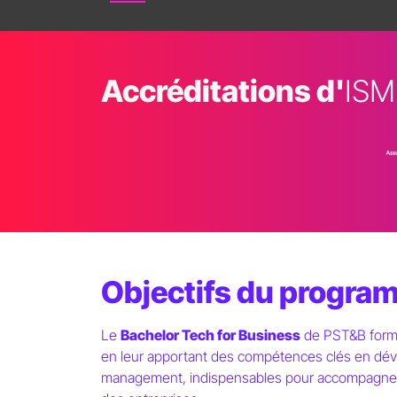
Paris School of
Technology & Busine
Accréditations d'
ISM
ISM - Dakar
Sénégal
Licence 1 en
Génie
Objectifs du progra
Bachelor 2 & 3
Tec
Le
Bachelor Tech for Business
de PST&B forme 
2 options :
Data IA
en leur apportant des compétences clés en dév
management, indispensables pour accompagner 