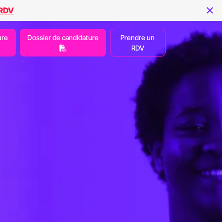
 RDV
ure
Dossier de candidature
Prendre un
RDV