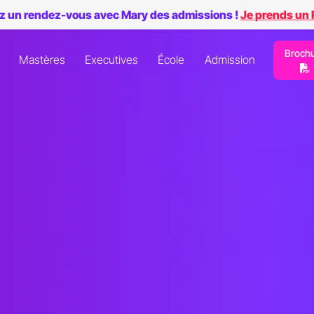
z un rendez-vous avec Mary des admissions !
Je prends un
Broch
Mastères
Executives
École
Admission