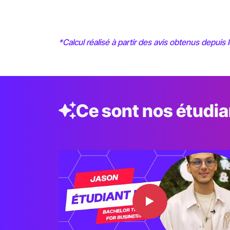
*Calcul réalisé à partir des avis obtenus depuis 
Ce sont nos étudia