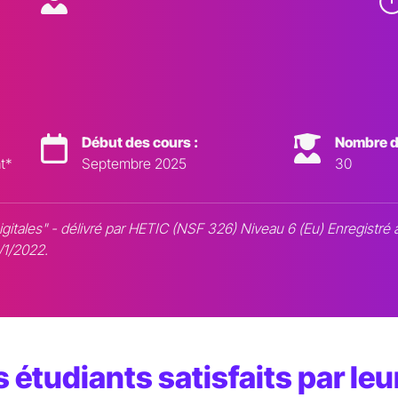
Début des cours :
Nombre d
t*
Septembre 2025
30
gitales" - délivré par HETIC (NSF 326) Niveau 6 (Eu) Enregistr
/1/2022.
 étudiants satisfaits par le