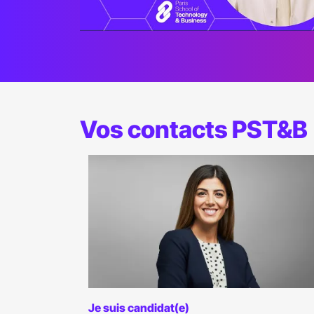
Vos contacts PST&B
Je suis candidat(e)