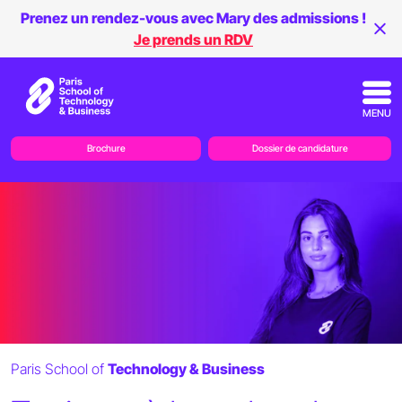
Prenez un rendez-vous avec Mary des admissions !
Je prends un RDV
MENU
Brochure
Dossier de candidature
Paris School of
Technology & Business