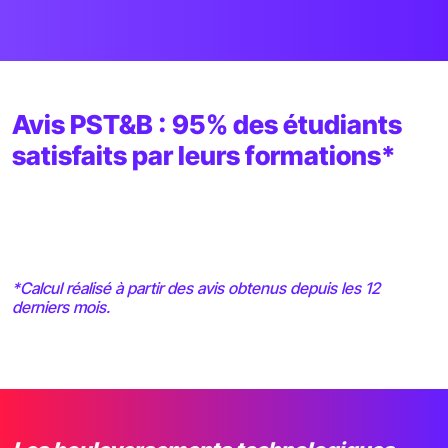
Avis PST&B : 95% des étudiants
satisfaits par leurs formations*
*Calcul réalisé à partir des avis obtenus depuis les 12
derniers mois.