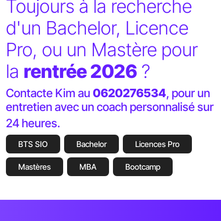
Toujours à la recherche
d'un Bachelor, Licence
Pro, ou un Mastère
pour
la
rentrée 2026
?
Contacte Kim au
0620276534
, pour un
entretien avec un coach personnalisé sur
24 heures.
BTS SIO
Bachelor
Licences Pro
Mastères
MBA
Bootcamp